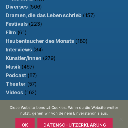
Diverses
(506)
Dramen, die das Leben schrieb
(157)
Festivals
(223)
Film
(61)
Haubentaucher des Monats
(180)
Interviews
(84)
Künstler/innen
(279)
Musik
(467)
Podcast
(87)
Theater
(57)
Videos
(162)
Diese Website benutzt Cookies. Wenn du die Website weiter
nutzt, gehen wir von deinem Einverständnis aus.
© 2026
Der Haubentaucher
Nach oben
↑
Made with ♥ by
Pretty Commercial
/
OK
DATENSCHUTZERKLÄRUNG
Unterstützt von der
Kinowebsite Uncut