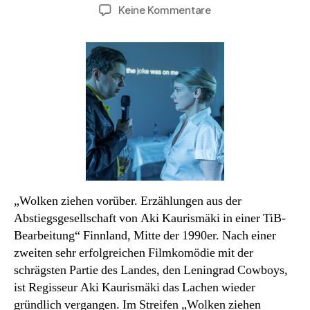
zu
Keine Kommentare
Haubentauchers
Theaterwochen:
Und
was,
wenn
niemand
kommt?
„Wolken ziehen vorüber. Erzählungen aus der
Abstiegsgesellschaft von Aki Kaurismäki in einer TiB-
Bearbeitung“ Finnland, Mitte der 1990er. Nach einer
zweiten sehr erfolgreichen Filmkomödie mit der
schrägsten Partie des Landes, den Leningrad Cowboys,
ist Regisseur Aki Kaurismäki das Lachen wieder
gründlich vergangen. Im Streifen „Wolken ziehen