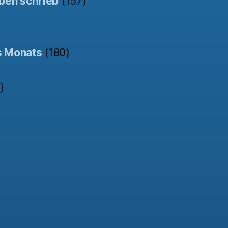
ben schrieb
(157)
s Monats
(180)
)