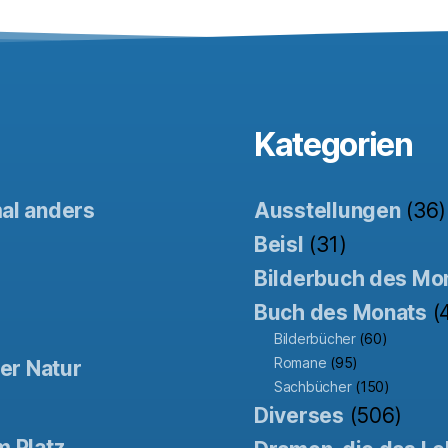
Kategorien
mal anders
Ausstellungen
(36)
Beisl
(31)
Bilderbuch des Mo
Buch des Monats
(
Bilderbücher
(60)
Romane
(95)
der Natur
Sachbücher
(150)
Diverses
(506)
m Platz