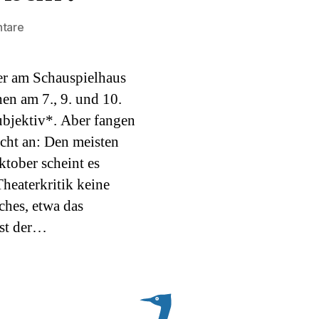
zu
tare
Bist
du
er am Schauspielhaus
Theater
oder
en am 7., 9. und 10.
Fußball?
ubjektiv*. Aber fangen
icht an: Den meisten
tober scheint es
Theaterkritik keine
hes, etwa das
ist der…