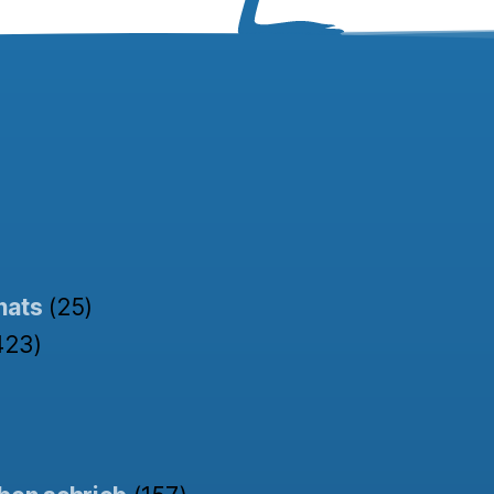
nats
(25)
423)