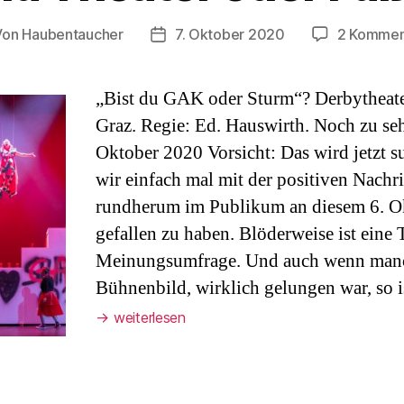
Von
Haubentaucher
7. Oktober 2020
2 Kommen
tragsautor
Veröffentlichungsdatum
„Bist du GAK oder Sturm“? Derbytheat
Graz. Regie: Ed. Hauswirth. Noch zu seh
Oktober 2020 Vorsicht: Das wird jetzt s
wir einfach mal mit der positiven Nachr
rundherum im Publikum an diesem 6. Ok
gefallen zu haben. Blöderweise ist eine 
Meinungsumfrage. Und auch wenn manc
Bühnenbild, wirklich gelungen war, so 
→
weiterlesen