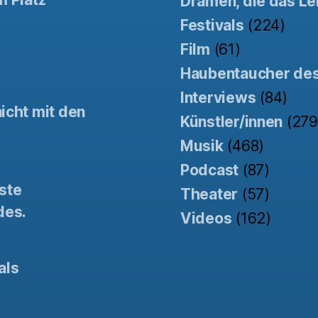
Dramen, die das Le
Festivals
(224)
Film
(61)
Haubentaucher de
Interviews
(84)
icht mit den
Künstler/innen
(279
Musik
(468)
Podcast
(87)
ste
Theater
(57)
des.
Videos
(162)
als