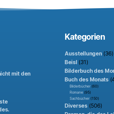
Kategorien
Ausstellungen
(36)
Beisl
(31)
Bilderbuch des Mo
icht mit den
Buch des Monats
(
Bilderbücher
(60)
Romane
(95)
Sachbücher
(150)
ste
Diverses
(506)
des.