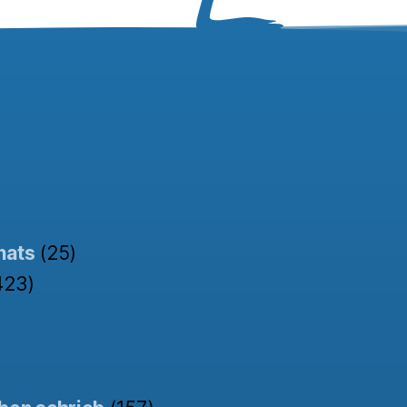
nats
(25)
423)