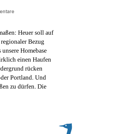
zu
entare
25
Jahre
maßen: Heuer soll auf
Facelift
 regionaler Bezug
ass unsere Homebase
wirklich einen Haufen
rdergrund rücken
 oder Portland. Und
üßen zu dürfen. Die