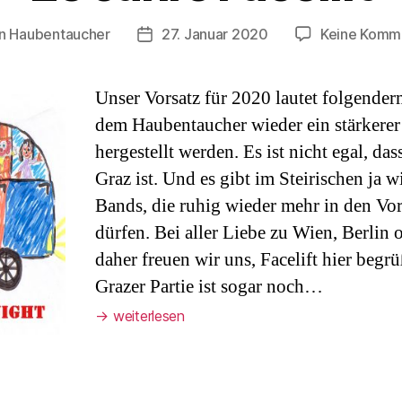
n
Haubentaucher
27. Januar 2020
Keine Komm
agsautor
Veröffentlichungsdatum
Unser Vorsatz für 2020 lautet folgender
dem Haubentaucher wieder ein stärkerer
hergestellt werden. Es ist nicht egal, d
Graz ist. Und es gibt im Steirischen ja 
Bands, die ruhig wieder mehr in den Vo
dürfen. Bei aller Liebe zu Wien, Berlin
daher freuen wir uns, Facelift hier begr
Grazer Partie ist sogar noch…
→
weiterlesen