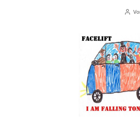
Vo
Beitr