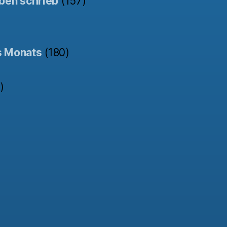
ben schrieb
(157)
s Monats
(180)
)