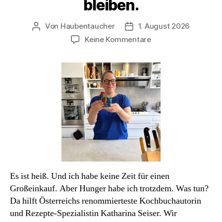
bleiben.
Von
Haubentaucher
1. August 2026
Beitragsautor
Veröffentlichungsdatum
zu
Keine Kommentare
Podcast#85:
Katharina
Seiser.
Immer
schön
cool
bleiben.
Es ist heiß. Und ich habe keine Zeit für einen
Großeinkauf. Aber Hunger habe ich trotzdem. Was tun?
Da hilft Österreichs renommierteste Kochbuchautorin
und Rezepte-Spezialistin Katharina Seiser. Wir