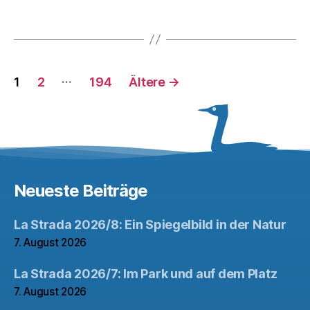
Seitennummerierung
…
1
2
194
Ältere
→
der
Beiträge
Neueste Beiträge
La Strada 2026/8: Ein Spiegelbild in der Natur
7. August 2026
La Strada 2026/7: Im Park und auf dem Platz
7. August 2026