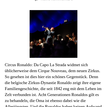
La
Strada
2026/5:
Ein
Zirkus
wie
damals
Circus Ronaldo: Da Capo La Strada widmet sich
üblicherweise dem Cirque Nouveau, dem neuen Zirkus.
So gesehen ist dies hier ein schönes Gegenstück. Denn
die belgische Zirkus-Dynastie Ronaldo zeigt ihre eigene
Familiengeschichte, die seit 1842 eng mit dem Leben im
Zelt verbunden ist. Acht Generationen Ronaldos gilt es
zu behandeln, die Oma ist ebenso dabei wie die
Allerjüngsten. Und die Ronaldos haben keinen Aufwand