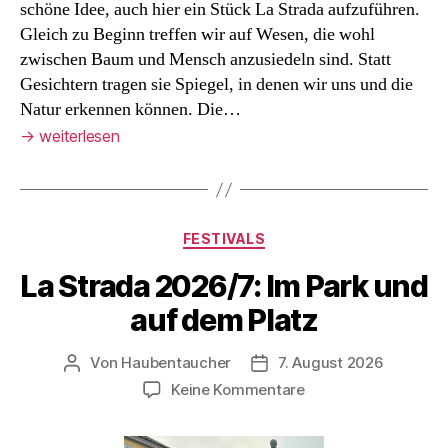
schöne Idee, auch hier ein Stück La Strada aufzuführen.
Gleich zu Beginn treffen wir auf Wesen, die wohl
zwischen Baum und Mensch anzusiedeln sind. Statt
Gesichtern tragen sie Spiegel, in denen wir uns und die
Natur erkennen können. Die…
→
weiterlesen
Kategorien
FESTIVALS
La Strada 2026/7: Im Park und
auf dem Platz
Von
Haubentaucher
7. August 2026
Beitragsautor
Veröffentlichungsdatum
zu
Keine Kommentare
La
Strada