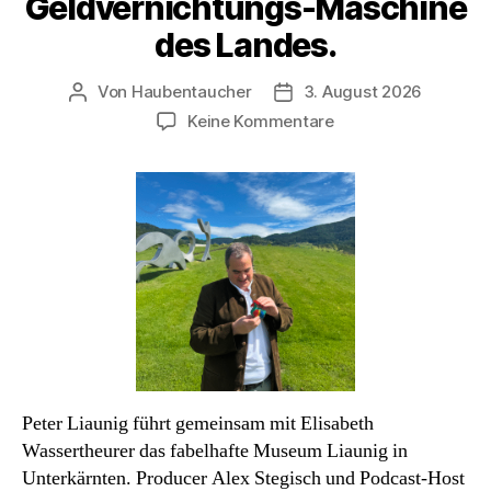
Geldvernichtungs-Maschine
des Landes.
Von
Haubentaucher
3. August 2026
Beitragsautor
Veröffentlichungsdatum
zu
Keine Kommentare
Podcast#86:
Peter
Liaunig.
Die
schönste
Geldvernichtungs-
Maschine
des
Landes.
Peter Liaunig führt gemeinsam mit Elisabeth
Wassertheurer das fabelhafte Museum Liaunig in
Unterkärnten. Producer Alex Stegisch und Podcast-Host