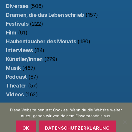
Diverses
(506)
Dramen, die das Leben schrieb
(157)
Festivals
(222)
Film
(61)
Haubentaucher des Monats
(180)
Interviews
(84)
Künstler/innen
(279)
Musik
(467)
Podcast
(87)
Theater
(57)
Videos
(162)
Diese Website benutzt Cookies. Wenn du die Website weiter
nutzt, gehen wir von deinem Einverständnis aus.
© 2026
Der Haubentaucher
Nach oben
↑
Made with ♥ by
Pretty Commercial
/
OK
DATENSCHUTZERKLÄRUNG
Unterstützt von der
Kinowebsite Uncut