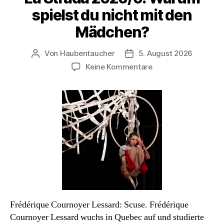
spielst du nicht mit den
Mädchen?
Von
Haubentaucher
5. August 2026
Beitragsautor
Veröffentlichungsdatum
zu
Keine Kommentare
La
Strada
2026/6:
Warum
spielst
du
nicht
mit
den
Mädchen?
Frédérique Cournoyer Lessard: Scuse. Frédérique
Cournoyer Lessard wuchs in Quebec auf und studierte