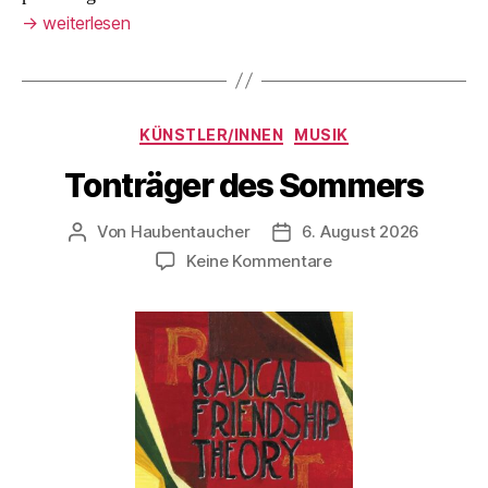
→
weiterlesen
Kategorien
KÜNSTLER/INNEN
MUSIK
Tonträger des Sommers
Von
Haubentaucher
6. August 2026
Beitragsautor
Veröffentlichungsdatum
zu
Keine Kommentare
Tonträger
des
Sommers