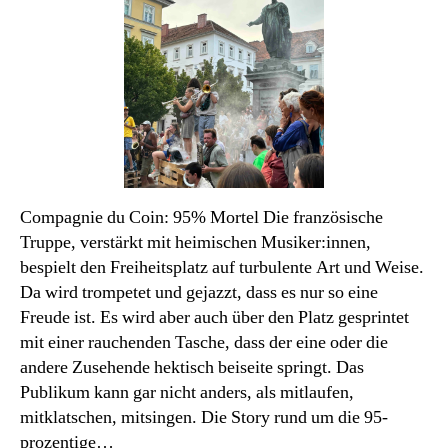
2026/7:
Im
Park
und
auf
dem
Platz
Compagnie du Coin: 95% Mortel Die französische
Truppe, verstärkt mit heimischen Musiker:innen,
bespielt den Freiheitsplatz auf turbulente Art und Weise.
Da wird trompetet und gejazzt, dass es nur so eine
Freude ist. Es wird aber auch über den Platz gesprintet
mit einer rauchenden Tasche, dass der eine oder die
andere Zusehende hektisch beiseite springt. Das
Publikum kann gar nicht anders, als mitlaufen,
mitklatschen, mitsingen. Die Story rund um die 95-
prozentige…