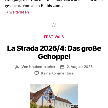
gescheut. Vom alten R4 bis zum…
→
weiterlesen
Kategorien
FESTIVALS
La Strada 2026/4: Das große
Gehoppel
Von
Haubentaucher
2. August 2026
Beitragsautor
Veröffentlichungsdatum
zu
Keine Kommentare
La
Strada
2026/4:
Das
große
Gehoppel