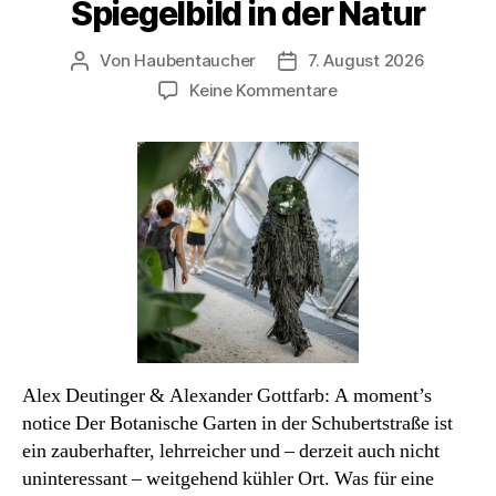
Spiegelbild in der Natur
Von
Haubentaucher
7. August 2026
Beitragsautor
Veröffentlichungsdatum
zu
Keine Kommentare
La
Strada
2026/8:
Ein
Spiegelbild
in
der
Natur
Alex Deutinger & Alexander Gottfarb: A moment’s
notice Der Botanische Garten in der Schubertstraße ist
ein zauberhafter, lehrreicher und – derzeit auch nicht
uninteressant – weitgehend kühler Ort. Was für eine