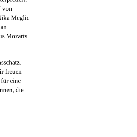
“ von
Nika Meglic
yan
us Mozarts
sschatz.
r freuen
für eine
ennen, die