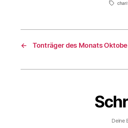
chari
Schlagwö
←
Tonträger des Monats Oktobe
Schr
Deine E