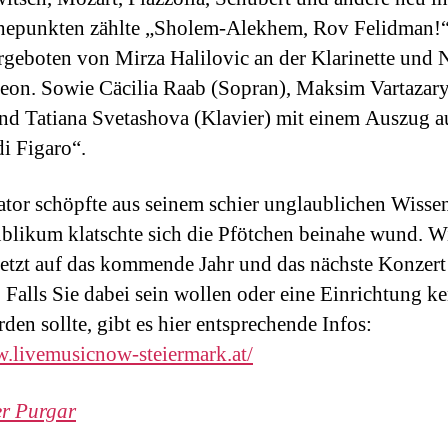
epunkten zählte „Sholem-Alekhem, Rov Felidman!
rgeboten von Mirza Halilovic an der Klarinette und 
on. Sowie Cäcilia Raab (Sopran), Maksim Vartazar
und Tatiana Svetashova (Klavier) mit einem Auszug a
i Figaro“.
tor schöpfte aus seinem schier unglaublichen Wissen
blikum klatschte sich die Pfötchen beinahe wund. Wi
jetzt auf das kommende Jahr und das nächste Konzert 
 Falls Sie dabei sein wollen oder eine Einrichtung k
den sollte, gibt es hier entsprechende Infos:
w.livemusicnow-steiermark.at/
er Purgar