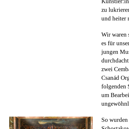
Künstler:in
zu lukriere
und heiter 
Wir waren 
es für unse
jungen Mus
durchdacht
zwei Cemba
Csanád Orgy
folgenden 
um Bearbei
ungewöhnli
So wurden 
Schostakowi