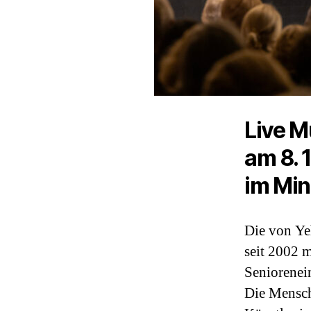
Live M
am 8. 
im Min
Die von Yeh
seit 2002 m
Seniorenein
Die Mensch