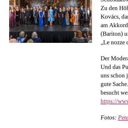
Zu den Höh
Kovács, da
am Akkorde
(Bariton) 
„Le nozze d
Der Modera
Und das Pu
uns schon 
gute Sache.
besucht wer
https://ww
Fotos:
Pet