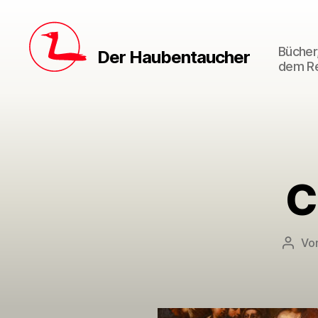
Bücher,
Der Haubentaucher
dem Re
C
Vo
Beitr