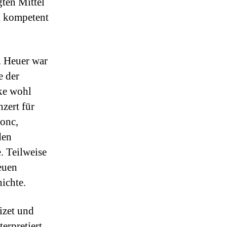
gten Mittel
al kompetent
. Heuer war
e der
ke wohl
zert für
onc,
den
. Teilweise
euen
ichte.
izet und
erpretiert.