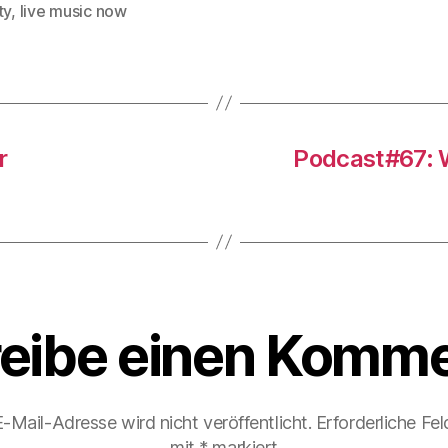
ty
,
live music now
rter
r
Podcast#67: W
eibe einen Komme
-Mail-Adresse wird nicht veröffentlicht.
Erforderliche Fel
mit
*
markiert