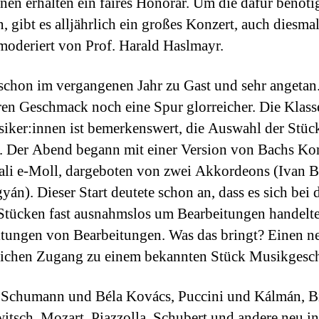
nen erhalten ein faires Honorar. Um die dafür benöti
n, gibt es alljährlich ein großes Konzert, auch diesm
moderiert von Prof. Harald Haslmayr.
schon im vergangenen Jahr zu Gast und sehr angetan
ren Geschmack noch eine Spur glorreicher. Die Klass
iker:innen ist bemerkenswert, die Auswahl der Stüc
. Der Abend begann mit einer Version von Bachs Kon
li e-Moll, dargeboten von zwei Akkordeons (Ivan B
án). Dieser Start deutete schon an, dass es sich bei 
Stücken fast ausnahmslos um Bearbeitungen handelte
tungen von Bearbeitungen. Was das bringt? Einen n
chen Zugang zu einem bekannten Stück Musikgesch
Schumann und Béla Kovács, Puccini und Kálmán, B
tsch, Mozart, Piazzolla, Schubert und andere neu int