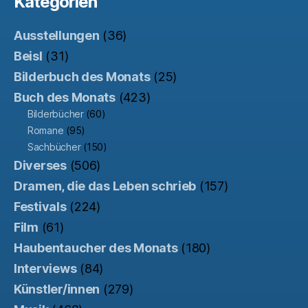
Kategorien
Ausstellungen
(36)
Beisl
(31)
Bilderbuch des Monats
(25)
Buch des Monats
(423)
Bilderbücher
(60)
Romane
(95)
Sachbücher
(150)
Diverses
(506)
Dramen, die das Leben schrieb
(157)
Festivals
(224)
Film
(61)
Haubentaucher des Monats
(180)
Interviews
(84)
Künstler/innen
(279)