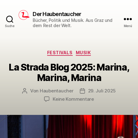
Der Haubentaucher
Bücher, Politik und Musik. Aus Graz und
dem Rest der Welt.
Suche
Menü
Kategorien
FESTIVALS
MUSIK
La Strada Blog 2025: Marina,
Marina, Marina
Von
Haubentaucher
29. Juli 2025
Beitragsautor
Veröffentlichungsdatum
zu
Keine Kommentare
La
Strada
Blog
2025:
Marina,