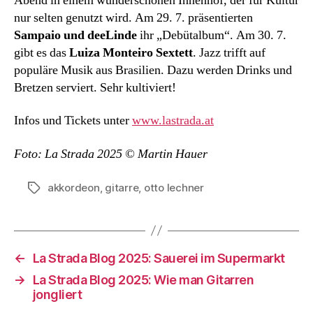
Abend in einem wunderschönen Innenhof, der für Kultur
nur selten genutzt wird. Am 29. 7. präsentierten
Sampaio und deeLinde
ihr „Debütalbum“. Am 30. 7.
gibt es das
Luiza Monteiro Sextett
. Jazz trifft auf
populäre Musik aus Brasilien. Dazu werden Drinks und
Bretzen serviert. Sehr kultiviert!
Infos und Tickets unter
www.lastrada.at
Foto: La Strada 2025 © Martin Hauer
akkordeon
,
gitarre
,
otto lechner
Schlagwörter
←
La Strada Blog 2025: Sauerei im Supermarkt
→
La Strada Blog 2025: Wie man Gitarren
jongliert