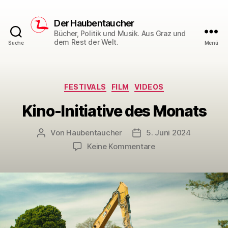
Der Haubentaucher
Bücher, Politik und Musik. Aus Graz und
dem Rest der Welt.
Suche
Menü
Kategorien
FESTIVALS
FILM
VIDEOS
Kino-Initiative des Monats
Von
Haubentaucher
5. Juni 2024
Beitragsautor
Veröffentlichungsdatum
zu
Keine Kommentare
Kino-
Initiative
des
Monats