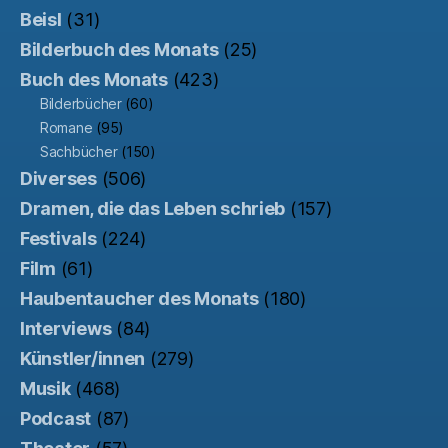
Beisl
(31)
Bilderbuch des Monats
(25)
Buch des Monats
(423)
Bilderbücher
(60)
Romane
(95)
Sachbücher
(150)
Diverses
(506)
Dramen, die das Leben schrieb
(157)
Festivals
(224)
Film
(61)
Haubentaucher des Monats
(180)
Interviews
(84)
Künstler/innen
(279)
Musik
(468)
Podcast
(87)