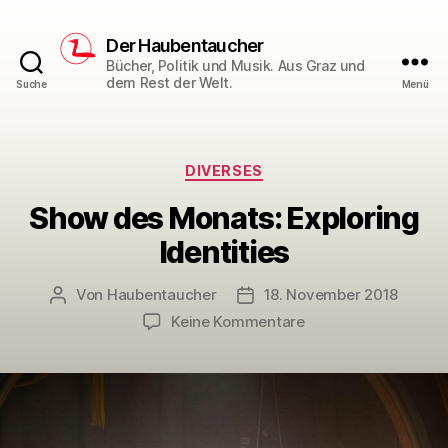
Der Haubentaucher
Bücher, Politik und Musik. Aus Graz und
dem Rest der Welt.
Suche
Menü
Kategorien
DIVERSES
Show des Monats: Exploring
Identities
Von
Haubentaucher
18. November 2018
Beitragsautor
Veröffentlichungsdatum
zu
Keine Kommentare
Show
des
Monats:
Exploring
Identities