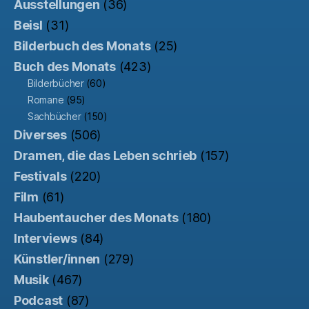
Ausstellungen
(36)
Beisl
(31)
Bilderbuch des Monats
(25)
Buch des Monats
(423)
Bilderbücher
(60)
Romane
(95)
Sachbücher
(150)
Diverses
(506)
Dramen, die das Leben schrieb
(157)
Festivals
(220)
Film
(61)
Haubentaucher des Monats
(180)
Interviews
(84)
Künstler/innen
(279)
Musik
(467)
Podcast
(87)