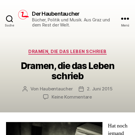
Der Haubentaucher
Bücher, Politik und Musik. Aus Graz und
dem Rest der Welt.
Suche
Menü
Kategorien
DRAMEN, DIE DAS LEBEN SCHRIEB
Dramen, die das Leben
schrieb
Von
Haubentaucher
2. Juni 2015
Beitragsautor
Veröffentlichungsdatum
zu
Keine Kommentare
Dramen,
die
das
Leben
Hat noch
schrieb
jemand