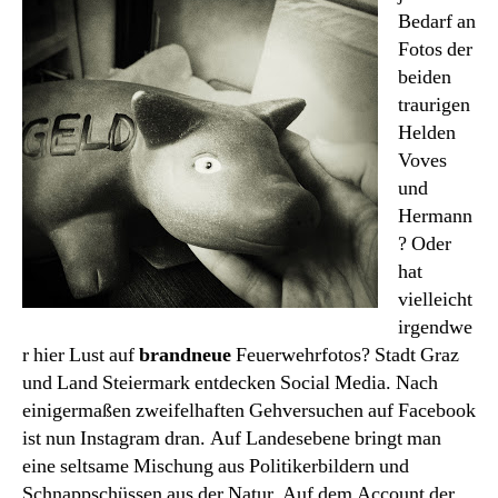
Bedarf an
Fotos der
beiden
traurigen
Helden
Voves
und
Hermann
? Oder
hat
vielleicht
irgendwe
r hier Lust auf
brandneue
Feuerwehrfotos? Stadt Graz
und Land Steiermark entdecken Social Media. Nach
einigermaßen zweifelhaften Gehversuchen auf Facebook
ist nun Instagram dran. Auf Landesebene bringt man
eine seltsame Mischung aus Politikerbildern und
Schnappschüssen aus der Natur. Auf dem Account der