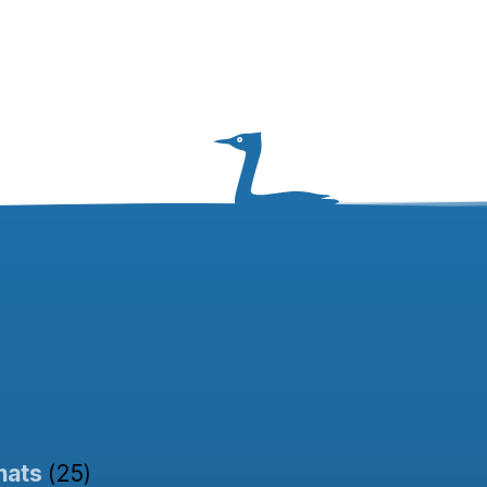
nats
(25)