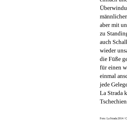
Überwindung
männlichen
aber mit u
zu Standin
auch Schal
wieder uns
die Füße g
für einen 
einmal ansc
jede Gelege
La Strada 
Tschechien 
Foto: La Strada 2014 / 