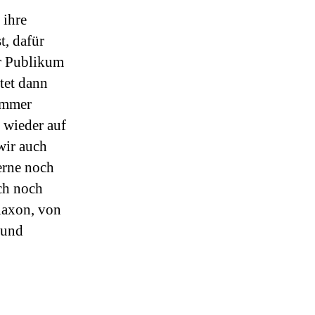
 ihre
, dafür
er Publikum
tet dann
immer
 wieder auf
wir auch
erne noch
uch noch
Klaxon, von
 und