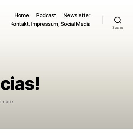
Home
Podcast
Newsletter
Kontakt, Impressum, Social Media
Suche
acias!
zu
entare
La
Strada
Blog
5: