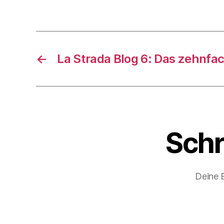
←
La Strada Blog 6: Das zehnfa
Schr
Deine E