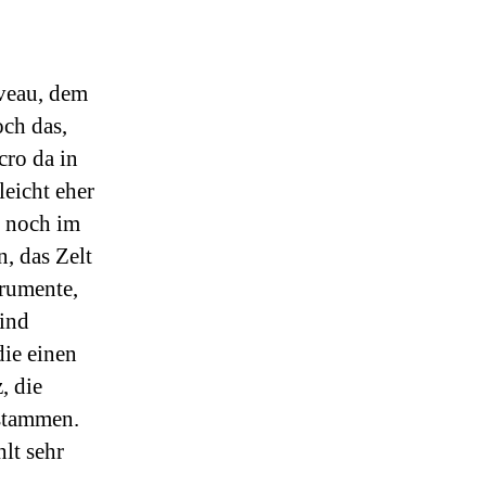
¡Gracias!
uveau, dem
och das,
cro da in
leicht eher
e noch im
, das Zelt
trumente,
sind
die einen
, die
stammen.
lt sehr