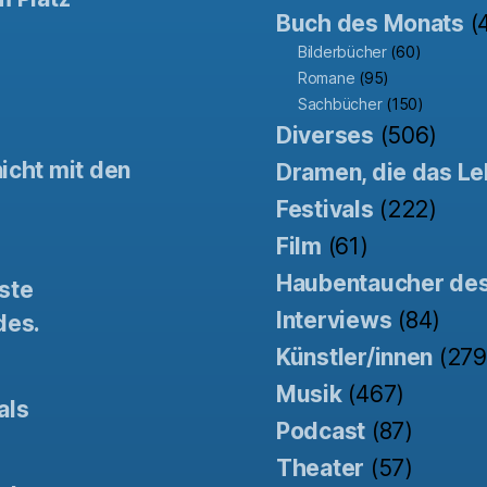
Buch des Monats
(
Bilderbücher
(60)
Romane
(95)
Sachbücher
(150)
Diverses
(506)
icht mit den
Dramen, die das Le
Festivals
(222)
Film
(61)
Haubentaucher de
ste
Interviews
(84)
des.
Künstler/innen
(279
Musik
(467)
als
Podcast
(87)
Theater
(57)