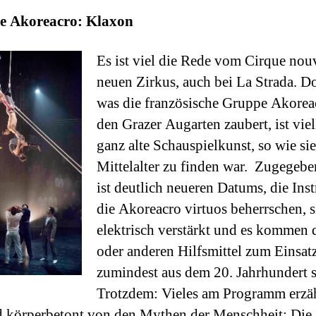
 Akoreacro: Klaxon
Es ist viel die Rede vom Cirque no
neuen Zirkus, auch bei La Strada. D
was die französische Gruppe Akorea
den Grazer Augarten zaubert, ist viel
ganz alte Schauspielkunst, so wie si
Mittelalter zu finden war. Zugegeben
ist deutlich neueren Datums, die Ins
die Akoreacro virtuos beherrschen, 
elektrisch verstärkt und es kommen 
oder anderen Hilfsmittel zum Einsatz
zumindest aus dem 20. Jahrhundert 
Trotzdem: Vieles am Programm erzäh
d körperbetont von den Mythen der Menschheit: Die