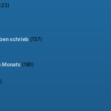
423)
ben schrieb
(157)
s Monats
(180)
)