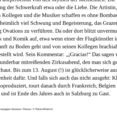
 der Schwerkraft etwa oder die Liebe. Die Artistin,
 Kollegen und die Musiker schaffen es ohne Bombast
nheimlich viel Schwung und Begeisterung, das Graz
g Ovations zu verführen. Da oder dort blitzt unvermu
k und Komik auf, etwa wenn einer der Flugkünstler 
anft zu Boden geht und von seinen Kollegen brachial
estellt wird. Sein Kommentar: „¡Gracias!“ Das sagen 
wunderbar mitreißenden Zirkusabend, den man sich g
haut. Bis zum 13. August (!) ist glücklicherweise a
nheit dafür. Und falls sich auch das nicht ausgeht: 
koproduziert, tourt danach durch Frankreich, Belgien
und ist Ende des Jahres auch in Salzburg zu Gast.
Compagnie Akoreacro / Klaxon / © Nikola Milatovic