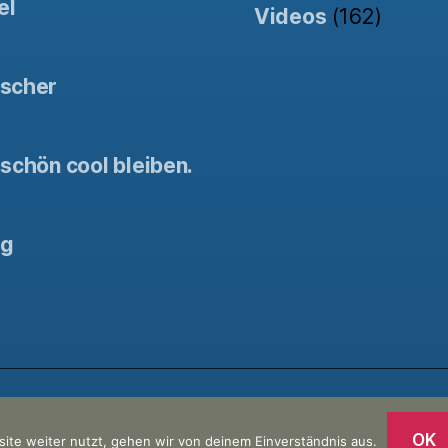
el
Videos
(162)
tscher
schön cool bleiben.
ng
tty Commercial
/ Unterstützt von der
Kinowebsite Uncut
OK
ite weiter nutzt, gehen wir von deinem Einverständnis aus.