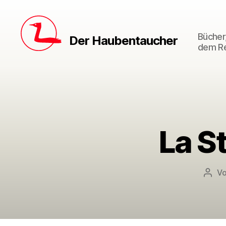
Bücher,
Der Haubentaucher
dem Re
La St
V
Beit