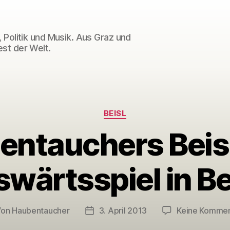
 Politik und Musik. Aus Graz und
st der Welt.
Kategorien
BEISL
entauchers Beisl
wärtsspiel in Be
Von
Haubentaucher
3. April 2013
Keine Komme
tragsautor
Veröffentlichungsdatum