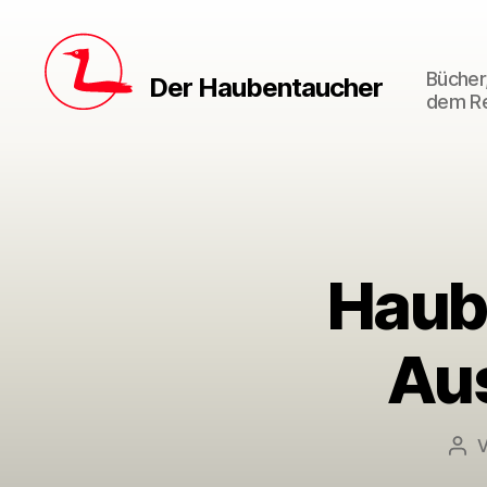
Bücher,
Der Haubentaucher
dem Re
Haub
Aus
Bei