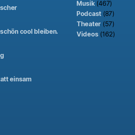
Musik
(467)
tscher
Podcast
(87)
Theater
(57)
schön cool bleiben.
Videos
(162)
ng
att einsam