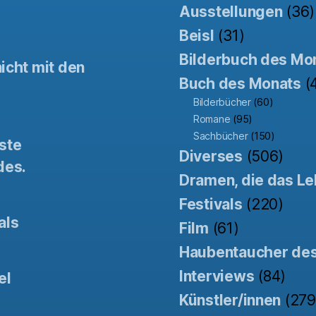
Ausstellungen
(36)
Beisl
(31)
Bilderbuch des Mo
icht mit den
Buch des Monats
(
Bilderbücher
(60)
Romane
(95)
Sachbücher
(150)
ste
Diverses
(506)
des.
Dramen, die das Le
Festivals
(220)
als
Film
(61)
Haubentaucher de
Interviews
(84)
el
Künstler/innen
(279