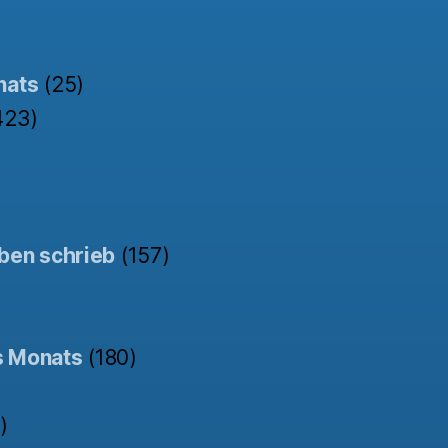
nats
(25)
423)
ben schrieb
(157)
s Monats
(180)
)