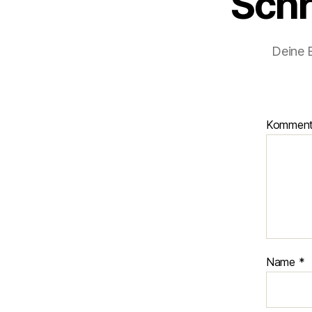
Schr
Deine E
Kommen
Name
*