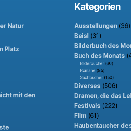
Kategorien
der Natur
Ausstellungen
(36)
Beisl
(31)
Bilderbuch des Mo
m Platz
Buch des Monats
(
Bilderbücher
(60)
Romane
(95)
Sachbücher
(150)
Diverses
(506)
icht mit den
Dramen, die das Le
Festivals
(222)
Film
(61)
Haubentaucher de
ste