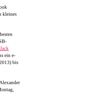
book
n kleines
tbesten
USB-
Jack
s ein e-
2013) bis
Alexander
Montag,