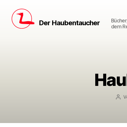
Bücher,
Der Haubentaucher
dem Re
Hau
V
Beit