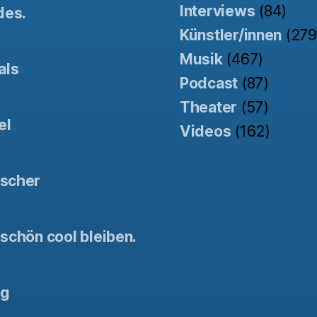
Interviews
(84)
des.
Künstler/innen
(279
Musik
(467)
als
Podcast
(87)
Theater
(57)
el
Videos
(162)
tscher
schön cool bleiben.
ng