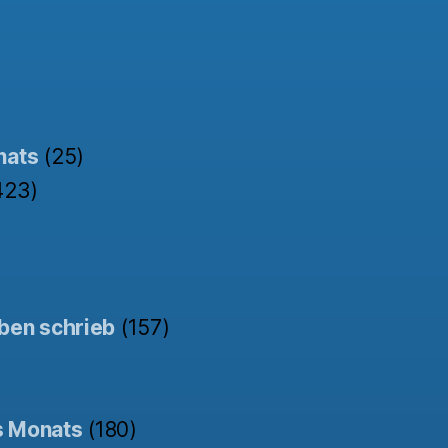
nats
(25)
423)
ben schrieb
(157)
s Monats
(180)