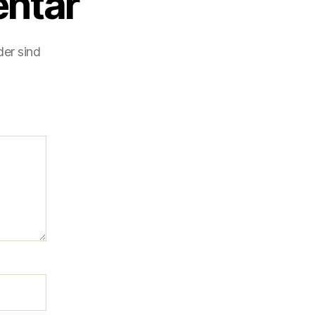
ntar
der sind