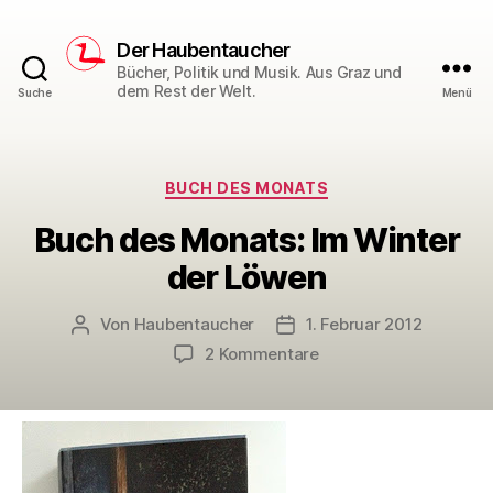
Der Haubentaucher
Bücher, Politik und Musik. Aus Graz und
dem Rest der Welt.
Suche
Menü
Kategorien
BUCH DES MONATS
Buch des Monats: Im Winter
der Löwen
Von
Haubentaucher
1. Februar 2012
Beitragsautor
Veröffentlichungsdatum
zu
2 Kommentare
Buch
des
Monats:
Im
Winter