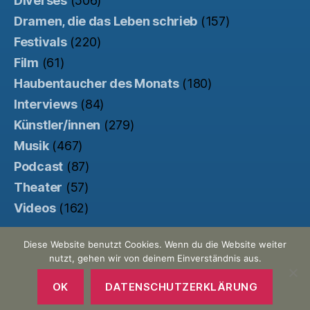
Diverses
(506)
Dramen, die das Leben schrieb
(157)
Festivals
(220)
Film
(61)
Haubentaucher des Monats
(180)
Interviews
(84)
Künstler/innen
(279)
Musik
(467)
Podcast
(87)
Theater
(57)
Videos
(162)
Diese Website benutzt Cookies. Wenn du die Website weiter
nutzt, gehen wir von deinem Einverständnis aus.
© 2026
Der Haubentaucher
Nach oben
↑
Made with ♥ by
Pretty Commercial
/
OK
DATENSCHUTZERKLÄRUNG
Unterstützt von der
Kinowebsite Uncut