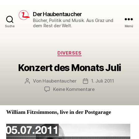
Der Haubentaucher
Bücher, Politik und Musik. Aus Graz und
dem Rest der Welt.
Suche
Menü
Kategorien
DIVERSES
Konzert des Monats Juli
Von
Haubentaucher
1. Juli 2011
Beitragsautor
Veröffentlichungsdatu
zu
Keine Kommentare
Konzert
des
Monats
William Fitzsimmons, live in der Postgarage
Juli