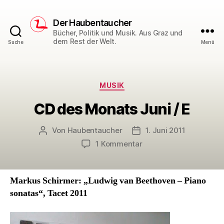
Der Haubentaucher
Bücher, Politik und Musik. Aus Graz und
dem Rest der Welt.
Suche
Menü
Kategorien
MUSIK
CD des Monats Juni / E
Von
Haubentaucher
1. Juni 2011
Beitragsautor
Veröffentlichungsdatum
zu
1 Kommentar
CD
des
Monats
Markus Schirmer: „Ludwig van Beethoven – Piano
Juni
sonatas“, Tacet 2011
/
E