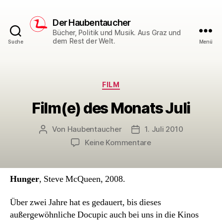
Der Haubentaucher
Bücher, Politik und Musik. Aus Graz und
dem Rest der Welt.
Suche
Menü
Kategorien
FILM
Film(e) des Monats Juli
Von
Haubentaucher
1. Juli 2010
Beitragsautor
Veröffentlichungsdatum
zu
Keine Kommentare
Film(e)
des
Monats
Hunger
, Steve McQueen, 2008.
Juli
Über zwei Jahre hat es gedauert, bis dieses
außergewöhnliche Docupic auch bei uns in die Kinos