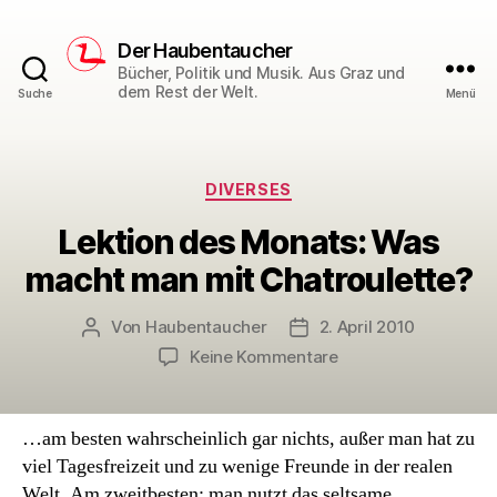
Der Haubentaucher
Bücher, Politik und Musik. Aus Graz und
dem Rest der Welt.
Suche
Menü
Kategorien
DIVERSES
Lektion des Monats: Was
macht man mit Chatroulette?
Von
Haubentaucher
2. April 2010
Beitragsautor
Veröffentlichungsdatum
zu
Keine Kommentare
Lektion
des
Monats:
…am besten wahrscheinlich gar nichts, außer man hat zu
Was
viel Tagesfreizeit und zu wenige Freunde in der realen
macht
Welt. Am zweitbesten: man nutzt das seltsame