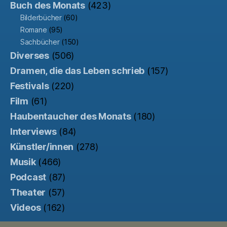
Buch des Monats
(423)
Bilderbücher
(60)
Romane
(95)
Sachbücher
(150)
Diverses
(506)
Dramen, die das Leben schrieb
(157)
Festivals
(220)
Film
(61)
Haubentaucher des Monats
(180)
Interviews
(84)
Künstler/innen
(278)
Musik
(466)
Podcast
(87)
Theater
(57)
Videos
(162)