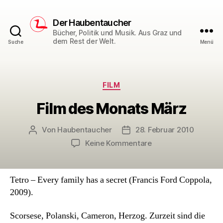
Der Haubentaucher
Bücher, Politik und Musik. Aus Graz und
dem Rest der Welt.
Suche
Menü
Kategorien
FILM
Film des Monats März
Von
Haubentaucher
28. Februar 2010
Beitragsautor
Veröffentlichungsdatum
zu
Keine Kommentare
Film
des
Monats
Tetro – Every family has a secret (Francis Ford Coppola,
März
2009).
Scorsese, Polanski, Cameron, Herzog. Zurzeit sind die