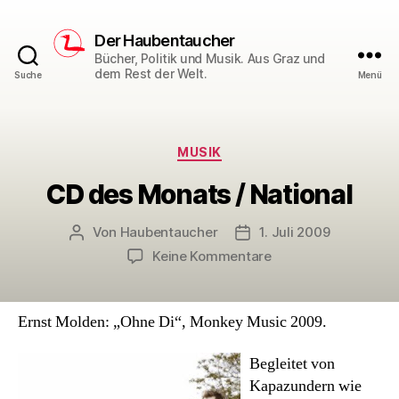
Der Haubentaucher
Bücher, Politik und Musik. Aus Graz und
dem Rest der Welt.
Suche
Menü
Kategorien
MUSIK
CD des Monats / National
Von
Haubentaucher
1. Juli 2009
Beitragsautor
Veröffentlichungsdatum
zu
Keine Kommentare
CD
des
Monats
Ernst Molden: „Ohne Di“, Monkey Music 2009.
/
National
Begleitet von
Kapazundern wie