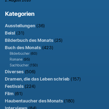
2. August 2026
Kategorien
Ausstellungen
(36)
Beisl
(31)
Bilderbuch des Monats
(25)
Buch des Monats
(423)
Bilderbücher
(60)
Romane
(95)
Sachbücher
(150)
Diverses
(506)
Dramen, die das Leben schrieb
(157)
Festivals
(224)
Film
(61)
Haubentaucher des Monats
(180)
Interviews
(84)