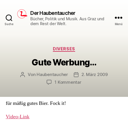
Der Haubentaucher
Bücher, Politik und Musik. Aus Graz und
dem Rest der Welt.
Suche
Menü
Kategorien
DIVERSES
Gute Werbung…
Von
Haubentaucher
2. März 2009
Beitragsautor
Veröffentlichungsdatum
zu
1 Kommentar
Gute
Werbung…
für mäßig gutes Bier. Fock it!
Video-Link