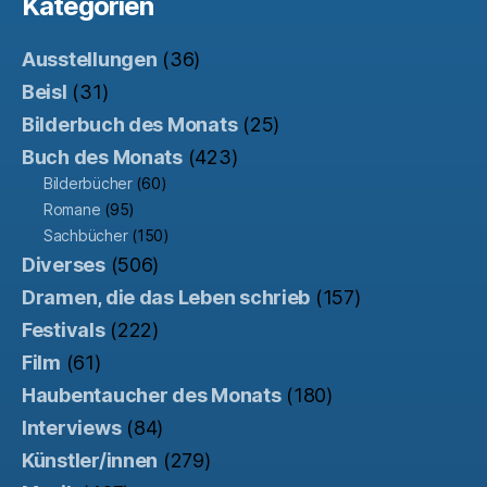
Kategorien
Ausstellungen
(36)
Beisl
(31)
Bilderbuch des Monats
(25)
Buch des Monats
(423)
Bilderbücher
(60)
Romane
(95)
Sachbücher
(150)
Diverses
(506)
Dramen, die das Leben schrieb
(157)
Festivals
(222)
Film
(61)
Haubentaucher des Monats
(180)
Interviews
(84)
Künstler/innen
(279)