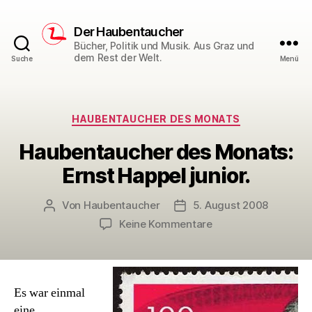
Der Haubentaucher
Bücher, Politik und Musik. Aus Graz und
dem Rest der Welt.
Suche
Menü
Kategorien
HAUBENTAUCHER DES MONATS
Haubentaucher des Monats:
Ernst Happel junior.
Von
Haubentaucher
5. August 2008
Beitragsautor
Veröffentlichungsdatum
zu
Keine Kommentare
Haubentaucher
des
Monats:
Ernst
Es war einmal
Happel
eine