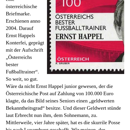
junior.
österreichische
Briefmarke.
Erschienen anno
2004. Darauf
Ernst Happels
Konterfei, geprägt
mit der Aufschrift
„Österreichs
bester
Fußballtrainer“.
So weit, so gut.
Wäre da nicht Ernst Happel junior gewesen, der die
Österreichische Post auf Zahlung von 100.000 Euro
klagte, da das Bild seines Seniors einen „geldwerten
Bekanntheitsgrad“ besitze. Und dieser Geldwert stünde
laut Erbrecht nun ihm, dem Sohnemann, zu.
Mittlerweile, vier Jahre später, hat es die skurrile Posse
bis nach Luxemburg geschafft. Wir meinen, der