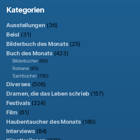
Kategorien
Ausstellungen
(36)
Beisl
(31)
Bilderbuch des Monats
(25)
Buch des Monats
(423)
Bilderbücher
(60)
Romane
(95)
Sachbücher
(150)
Diverses
(506)
Dramen, die das Leben schrieb
(157)
Festivals
(224)
Film
(61)
Haubentaucher des Monats
(180)
Interviews
(84)