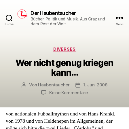
Der Haubentaucher
Bücher, Politik und Musik. Aus Graz und
dem Rest der Welt.
Suche
Menü
Kategorien
DIVERSES
Wer nicht genug kriegen
kann…
Von
Haubentaucher
1. Juni 2008
Beitragsautor
Veröffentlichungsdatum
zu
Keine Kommentare
Wer
nicht
genug
von nationalen Fußballmythen und von Hans Krankl,
kriegen
von 1978 und von Heldenepen im Allgemeinen, der
kann…
möge sich bitte die zwei Lieder „Córdoba“ und