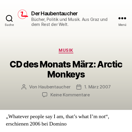
Der Haubentaucher
Bücher, Politik und Musik. Aus Graz und
dem Rest der Welt.
Suche
Menü
Kategorien
MUSIK
CD des Monats März: Arctic
Monkeys
Von
Haubentaucher
1. März 2007
Beitragsautor
Veröffentlichungsdatum
zu
Keine Kommentare
CD
des
Monats
„Whatever people say I am, that’s what I’m not“,
März:
erschienen 2006 bei Domino
Arctic