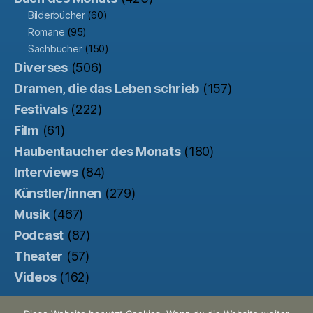
Bilderbücher
(60)
Romane
(95)
Sachbücher
(150)
Diverses
(506)
Dramen, die das Leben schrieb
(157)
Festivals
(222)
Film
(61)
Haubentaucher des Monats
(180)
Interviews
(84)
Künstler/innen
(279)
Musik
(467)
Podcast
(87)
Theater
(57)
Videos
(162)