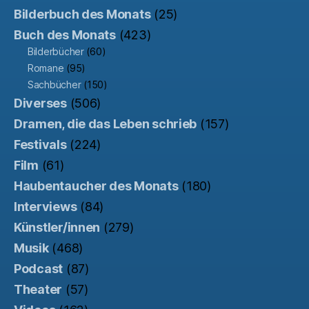
Bilderbuch des Monats
(25)
Buch des Monats
(423)
Bilderbücher
(60)
Romane
(95)
Sachbücher
(150)
Diverses
(506)
Dramen, die das Leben schrieb
(157)
Festivals
(224)
Film
(61)
Haubentaucher des Monats
(180)
Interviews
(84)
Künstler/innen
(279)
Musik
(468)
Podcast
(87)
Theater
(57)