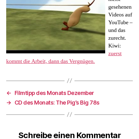
gesehenen
Videos auf
YouTube –
und das
zurecht.
Kiwi:
zuerst
kommt die Arbeit, dann das Vergnügen.
←
Filmtipp des Monats Dezember
→
CD des Monats: The Pig’s Big 78s
Schreibe einen Kommentar