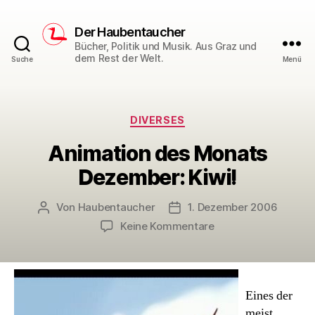
Der Haubentaucher
Bücher, Politik und Musik. Aus Graz und
dem Rest der Welt.
Suche
Menü
Kategorien
DIVERSES
Animation des Monats
Dezember: Kiwi!
Von
Haubentaucher
1. Dezember 2006
Beitragsautor
Veröffentlichungsdatum
zu
Keine Kommentare
Animation
des
Monats
Dezember:
Eines der
Kiwi!
meist