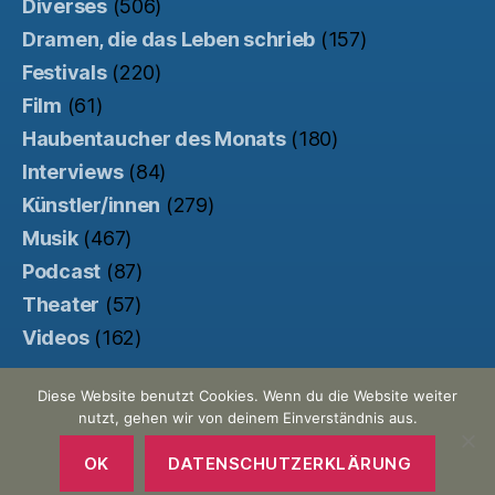
Diverses
(506)
Dramen, die das Leben schrieb
(157)
Festivals
(220)
Film
(61)
Haubentaucher des Monats
(180)
Interviews
(84)
Künstler/innen
(279)
Musik
(467)
Podcast
(87)
Theater
(57)
Videos
(162)
Diese Website benutzt Cookies. Wenn du die Website weiter
nutzt, gehen wir von deinem Einverständnis aus.
© 2026
Der Haubentaucher
Nach oben
↑
Made with ♥ by
Pretty Commercial
/
OK
DATENSCHUTZERKLÄRUNG
Unterstützt von der
Kinowebsite Uncut