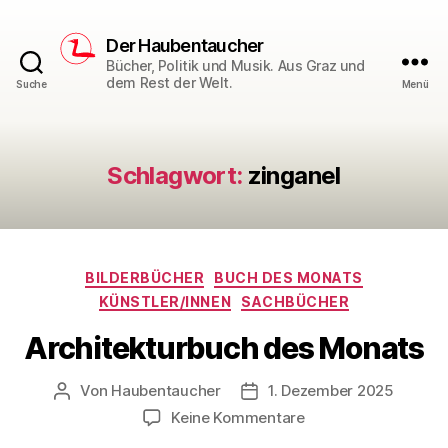
Der Haubentaucher
Bücher, Politik und Musik. Aus Graz und
dem Rest der Welt.
Suche
Menü
Schlagwort:
zinganel
Kategorien
BILDERBÜCHER
BUCH DES MONATS
KÜNSTLER/INNEN
SACHBÜCHER
Architekturbuch des Monats
Von
Haubentaucher
1. Dezember 2025
Beitragsautor
Veröffentlichungsdatum
zu
Keine Kommentare
Architekturbuch