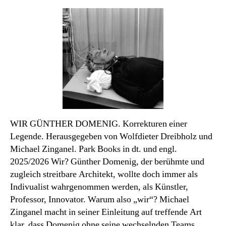
des
Monats
WIR GÜNTHER DOMENIG. Korrekturen einer
Legende. Herausgegeben von Wolfdieter Dreibholz und
Michael Zinganel. Park Books in dt. und engl.
2025/2026 Wir? Günther Domenig, der berühmte und
zugleich streitbare Architekt, wollte doch immer als
Indivualist wahrgenommen werden, als Künstler,
Professor, Innovator. Warum also „wir“? Michael
Zinganel macht in seiner Einleitung auf treffende Art
klar, dass Domenig ohne seine wechselnden Teams