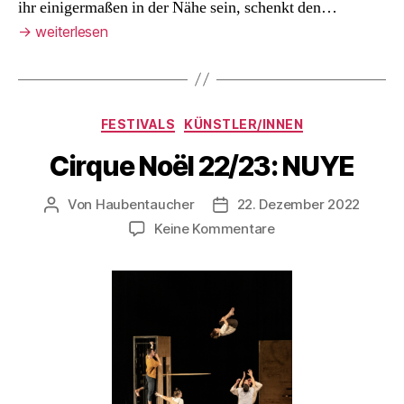
ihr einigermaßen in der Nähe sein, schenkt den…
→
weiterlesen
Kategorien
FESTIVALS
KÜNSTLER/INNEN
Cirque Noël 22/23: NUYE
Von
Haubentaucher
22. Dezember 2022
Beitragsautor
Veröffentlichungsdatum
zu
Keine Kommentare
Cirque
Noël
22/23:
NUYE