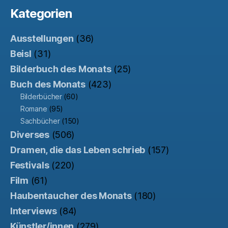
Kategorien
Ausstellungen
(36)
Beisl
(31)
Bilderbuch des Monats
(25)
Buch des Monats
(423)
Bilderbücher
(60)
Romane
(95)
Sachbücher
(150)
Diverses
(506)
Dramen, die das Leben schrieb
(157)
Festivals
(220)
Film
(61)
Haubentaucher des Monats
(180)
Interviews
(84)
Künstler/innen
(279)