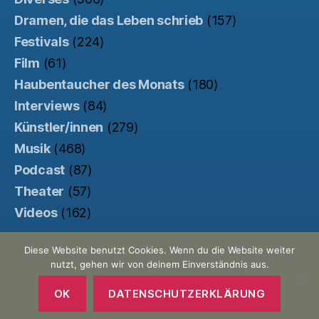
Dramen, die das Leben schrieb
(157)
Festivals
(224)
Film
(61)
Haubentaucher des Monats
(180)
Interviews
(84)
Künstler/innen
(279)
Musik
(468)
Podcast
(87)
Theater
(57)
Videos
(162)
Diese Website benutzt Cookies. Wenn du die Website weiter
nutzt, gehen wir von deinem Einverständnis aus.
© 2026
Der Haubentaucher
Nach oben
↑
Made with ♥ by
Pretty Commercial
/
OK
DATENSCHUTZERKLÄRUNG
Unterstützt von der
Kinowebsite Uncut