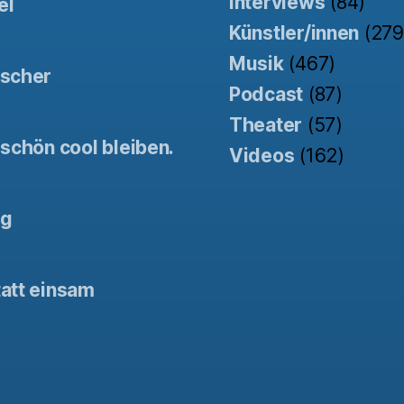
Interviews
(84)
el
Künstler/innen
(279
Musik
(467)
tscher
Podcast
(87)
Theater
(57)
schön cool bleiben.
Videos
(162)
ng
att einsam