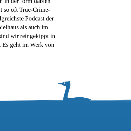
rn in der formidablen
Süden.
ht so oft True-Crime-
Zu
olgreichste Podcast der
Gast
ielhaus als auch im
bei
David
sind wir reingekippt in
Knes
. Es geht im Werk von
und
Hans
Breitegger