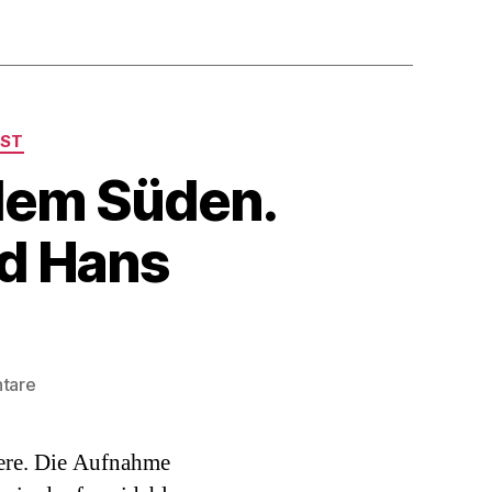
ST
dem Süden.
nd Hans
zu
tare
Podcast#51:
Verbrechen
iere. Die Aufnahme
aus
dem