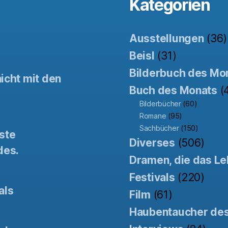
Kategorien
Ausstellungen
(36)
Beisl
(31)
Bilderbuch des Mo
icht mit den
Buch des Monats
(
Bilderbücher
(60)
Romane
(95)
Sachbücher
(150)
ste
Diverses
(506)
des.
Dramen, die das Le
Festivals
(220)
als
Film
(61)
Haubentaucher de