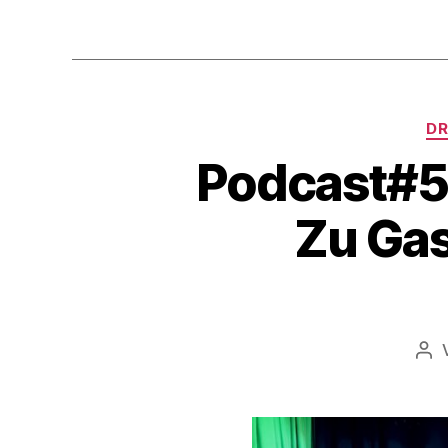
DR
Podcast#5
Zu Gas
Bei