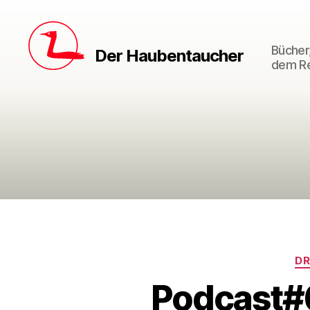
Bücher,
Der Haubentaucher
dem Re
DR
Podcast#6