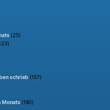
nats
(25)
423)
ben schrieb
(157)
s Monats
(180)