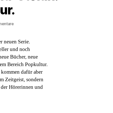
ur.
zu
mentare
Podcast#68:
Corinna
er neuen Serie.
Perchtold-
Stefan.
eller und noch
Dem
neue Bücher, neue
Bösen
 dem Bereich Popkultur.
auf
, kommen dafür aber
der
Spur.
em Zeitgeist, sondern
der Hörerinnen und