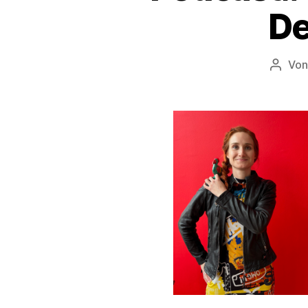
De
Vo
Beitra