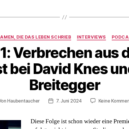
Kategorien
AMEN, DIE DAS LEBEN SCHRIEB
INTERVIEWS
PODCA
1: Verbrechen aus 
t bei David Knes u
Breitegger
Von
Haubentaucher
7. Juni 2024
Keine Kommen
tragsautor
Veröffentlichungsdatum
Diese Folge ist schon wieder eine Prem