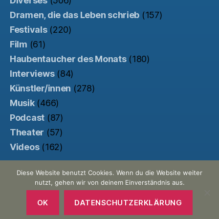
Diverses
(506)
Dramen, die das Leben schrieb
(157)
Festivals
(220)
Film
(61)
Haubentaucher des Monats
(180)
Interviews
(84)
Künstler/innen
(278)
Musik
(466)
Podcast
(87)
Theater
(57)
Videos
(162)
Diese Website benutzt Cookies. Wenn du die Website weiter
nutzt, gehen wir von deinem Einverständnis aus.
© 2026
Der Haubentaucher
Nach oben
↑
Made with ♥ by
Pretty Commercial
/
OK
DATENSCHUTZERKLÄRUNG
Unterstützt von der
Kinowebsite Uncut