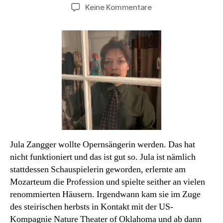
zu
Keine Kommentare
Podcast#71:
Jula
Zangger.
Mut
kann
man
sich
nicht
kaufen.
Jula Zangger wollte Opernsängerin werden. Das hat
nicht funktioniert und das ist gut so. Jula ist nämlich
stattdessen Schauspielerin geworden, erlernte am
Mozarteum die Profession und spielte seither an vielen
renommierten Häusern. Irgendwann kam sie im Zuge
des steirischen herbsts in Kontakt mit der US-
Kompagnie Nature Theater of Oklahoma und ab dann