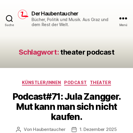
Der Haubentaucher
Bücher, Politik und Musik. Aus Graz und
dem Rest der Welt.
Suche
Menü
Schlagwort:
theater podcast
Kategorien
KÜNSTLER/INNEN
PODCAST
THEATER
Podcast#71: Jula Zangger.
Mut kann man sich nicht
kaufen.
Von
Haubentaucher
1. Dezember 2025
Beitragsautor
Veröffentlichungsdatum