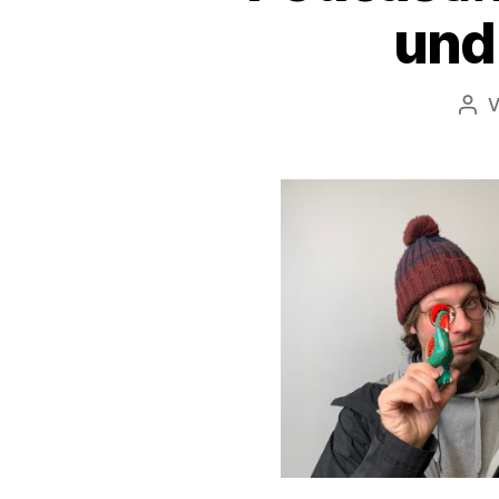
und
Bei