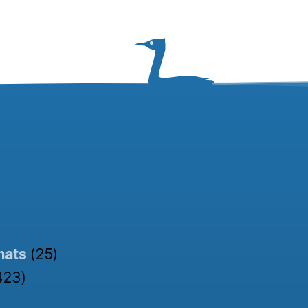
nats
(25)
423)