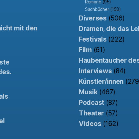
Romane
(95)
Sachbücher
(150)
Diverses
(506)
icht mit den
Dramen, die das Le
Festivals
(222)
Film
(61)
Haubentaucher de
ste
Interviews
(84)
des.
Künstler/innen
(279
Musik
(467)
als
Podcast
(87)
Theater
(57)
el
Videos
(162)