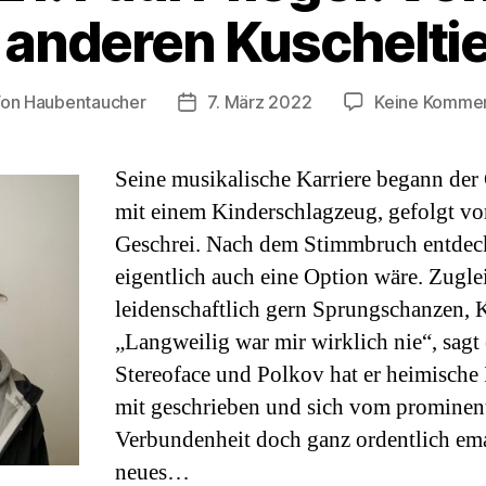
 anderen Kuscheltie
Von
Haubentaucher
7. März 2022
Keine Komme
tragsautor
Veröffentlichungsdatum
Seine musikalische Karriere begann der 
mit einem Kinderschlagzeug, gefolgt v
Geschrei. Nach dem Stimmbruch entdeck
eigentlich auch eine Option wäre. Zugle
leidenschaftlich gern Sprungschanzen, 
„Langweilig war mir wirklich nie“, sagt
Stereoface und Polkov hat er heimische
mit geschrieben und sich vom prominent
Verbundenheit doch ganz ordentlich ema
neues…