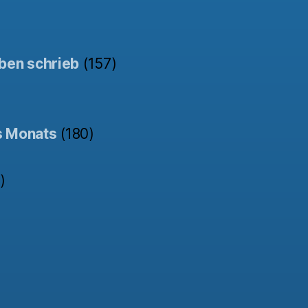
ben schrieb
(157)
s Monats
(180)
)