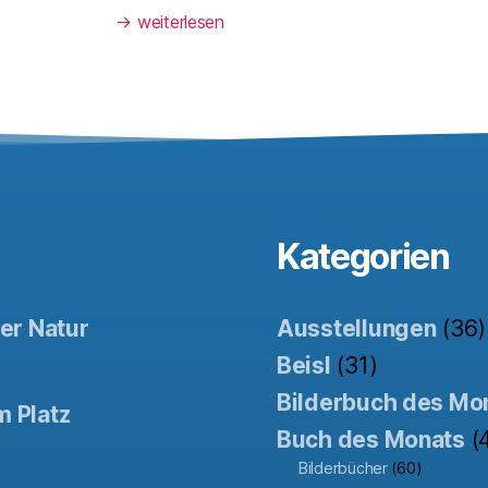
→
weiterlesen
Kategorien
der Natur
Ausstellungen
(36)
Beisl
(31)
Bilderbuch des Mo
m Platz
Buch des Monats
(
Bilderbücher
(60)