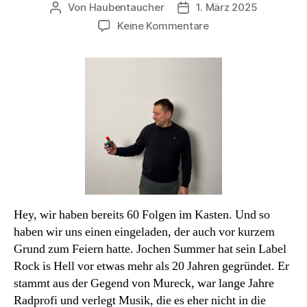
Von
Haubentaucher
1. März 2025
Beitragsautor
Veröffentlichungsdatum
zu
Keine Kommentare
Podcast#60:
Jochen
Summer.
Musik
aus
der
Hölle.
Hey, wir haben bereits 60 Folgen im Kasten. Und so
haben wir uns einen eingeladen, der auch vor kurzem
Grund zum Feiern hatte. Jochen Summer hat sein Label
Rock is Hell vor etwas mehr als 20 Jahren gegründet. Er
stammt aus der Gegend von Mureck, war lange Jahre
Radprofi und verlegt Musik, die es eher nicht in die