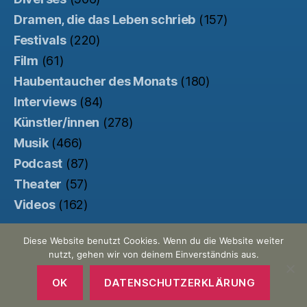
Dramen, die das Leben schrieb
(157)
Festivals
(220)
Film
(61)
Haubentaucher des Monats
(180)
Interviews
(84)
Künstler/innen
(278)
Musik
(466)
Podcast
(87)
Theater
(57)
Videos
(162)
Diese Website benutzt Cookies. Wenn du die Website weiter
nutzt, gehen wir von deinem Einverständnis aus.
© 2026
Der Haubentaucher
Nach oben
↑
Made with ♥ by
Pretty Commercial
/
OK
DATENSCHUTZERKLÄRUNG
Unterstützt von der
Kinowebsite Uncut