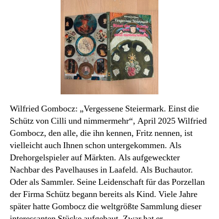
Monats
Wilfried Gombocz: „Vergessene Steiermark. Einst die
Schütz von Cilli und nimmermehr“, April 2025 Wilfried
Gombocz, den alle, die ihn kennen, Fritz nennen, ist
vielleicht auch Ihnen schon untergekommen. Als
Drehorgelspieler auf Märkten. Als aufgeweckter
Nachbar des Pavelhauses in Laafeld. Als Buchautor.
Oder als Sammler. Seine Leidenschaft für das Porzellan
der Firma Schütz begann bereits als Kind. Viele Jahre
später hatte Gombocz die weltgrößte Sammlung dieser
interessanten Stücke aufgebaut. Zwar hat er…