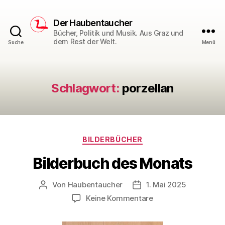
Der Haubentaucher
Bücher, Politik und Musik. Aus Graz und
dem Rest der Welt.
Suche
Menü
Schlagwort:
porzellan
Kategorien
BILDERBÜCHER
Bilderbuch des Monats
Von
Haubentaucher
1. Mai 2025
Beitragsautor
Veröffentlichungsdatum
zu
Keine Kommentare
Bilderbuch
des