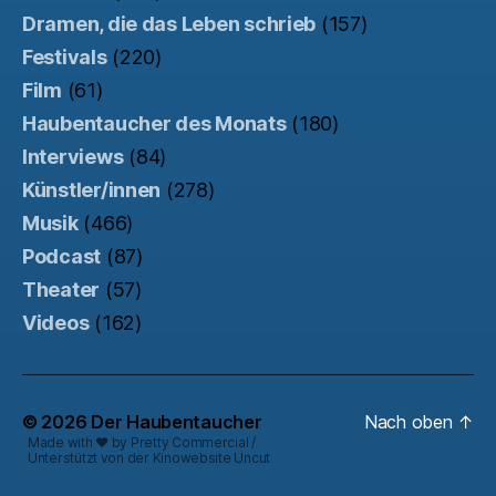
Dramen, die das Leben schrieb
(157)
Festivals
(220)
Film
(61)
Haubentaucher des Monats
(180)
Interviews
(84)
Künstler/innen
(278)
Musik
(466)
Podcast
(87)
Theater
(57)
Videos
(162)
© 2026
Der Haubentaucher
Nach oben
↑
Made with ♥ by
Pretty Commercial
/
Unterstützt von der
Kinowebsite Uncut