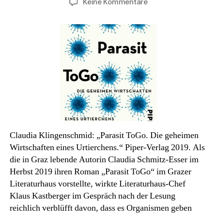
zu
Keine Kommentare
Infektionsroman
des
Monats:
Ein
Einzeller
gibt
Gas
Claudia Klingenschmid: „Parasit ToGo. Die geheimen
Wirtschaften eines Urtierchens.“ Piper-Verlag 2019. Als
die in Graz lebende Autorin Claudia Schmitz-Esser im
Herbst 2019 ihren Roman „Parasit ToGo“ im Grazer
Literaturhaus vorstellte, wirkte Literaturhaus-Chef
Klaus Kastberger im Gespräch nach der Lesung
reichlich verblüfft davon, dass es Organismen geben