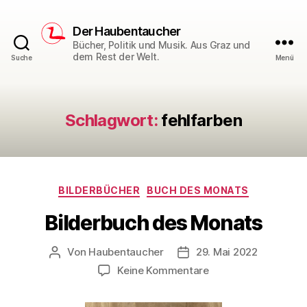
Der Haubentaucher
Bücher, Politik und Musik. Aus Graz und
dem Rest der Welt.
Suche
Menü
Schlagwort:
fehlfarben
Kategorien
BILDERBÜCHER
BUCH DES MONATS
Bilderbuch des Monats
Von
Haubentaucher
29. Mai 2022
Beitragsautor
Veröffentlichungsdatum
zu
Keine Kommentare
Bilderbuch
des