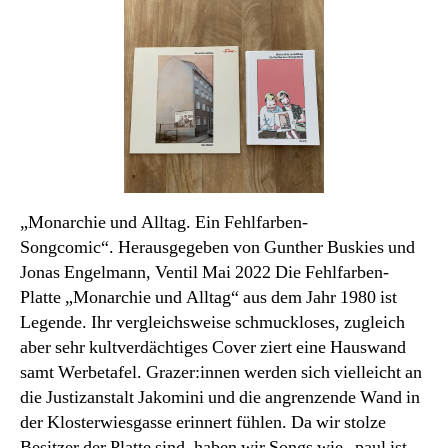
Monats
„Monarchie und Alltag. Ein Fehlfarben-
Songcomic“. Herausgegeben von Gunther Buskies und
Jonas Engelmann, Ventil Mai 2022 Die Fehlfarben-
Platte „Monarchie und Alltag“ aus dem Jahr 1980 ist
Legende. Ihr vergleichsweise schmuckloses, zugleich
aber sehr kultverdächtiges Cover ziert eine Hauswand
samt Werbetafel. Grazer:innen werden sich vielleicht an
die Justizanstalt Jakomini und die angrenzende Wand in
der Klosterwiesgasse erinnert fühlen. Da wir stolze
Besitzer der Platte sind, haben wir Songs wie „paul ist