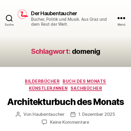
Der Haubentaucher
Bücher, Politik und Musik. Aus Graz und
dem Rest der Welt.
Suche
Menü
Schlagwort:
domenig
Kategorien
BILDERBÜCHER
BUCH DES MONATS
KÜNSTLER/INNEN
SACHBÜCHER
Architekturbuch des Monats
Von
Haubentaucher
1. Dezember 2025
Beitragsautor
Veröffentlichungsdatum
zu
Keine Kommentare
Architekturbuch