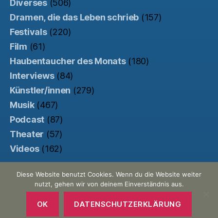
Diverses
(506)
Dramen, die das Leben schrieb
(157)
Festivals
(220)
Film
(61)
Haubentaucher des Monats
(180)
Interviews
(84)
Künstler/innen
(279)
Musik
(467)
Podcast
(87)
Theater
(57)
Videos
(162)
Diese Website benutzt Cookies. Wenn du die Website weiter
nutzt, gehen wir von deinem Einverständnis aus.
© 2026
Der Haubentaucher
Nach oben
↑
Made with ♥ by
Pretty Commercial
/
OK
DATENSCHUTZERKLÄRUNG
Unterstützt von der
Kinowebsite Uncut