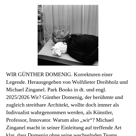
des
Monats
WIR GÜNTHER DOMENIG. Korrekturen einer
Legende. Herausgegeben von Wolfdieter Dreibholz und
Michael Zinganel. Park Books in dt. und engl.
2025/2026 Wir? Günther Domenig, der berühmte und
zugleich streitbare Architekt, wollte doch immer als
Indivualist wahrgenommen werden, als Künstler,
Professor, Innovator. Warum also „wir“? Michael
Zinganel macht in seiner Einleitung auf treffende Art
klar, dass Domenig ohne seine wechselnden Teams