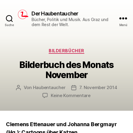
Der Haubentaucher
Bücher, Politik und Musik. Aus Graz und
dem Rest der Welt.
Suche
Menü
Kategorien
BILDERBÜCHER
Bilderbuch des Monats
November
Von
Haubentaucher
7. November 2014
Beitragsautor
Veröffentlichungsdatum
zu
Keine Kommentare
Bilderbuch
des
Monats
November
Clemens Ettenauer und Johanna Bergmayr
(Hg.): Cartoons über Katzen