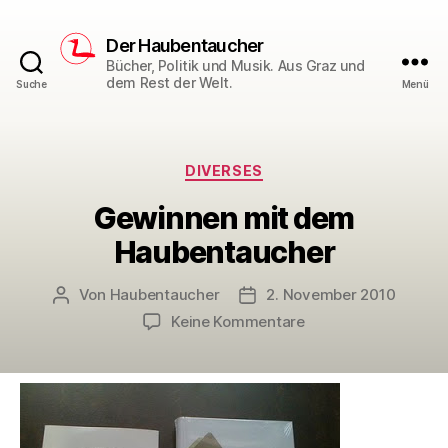
Der Haubentaucher
Bücher, Politik und Musik. Aus Graz und
dem Rest der Welt.
Suche
Menü
Kategorien
DIVERSES
Gewinnen mit dem
Haubentaucher
Von
Haubentaucher
2. November 2010
Beitragsautor
Veröffentlichungsdatum
zu
Keine Kommentare
Gewinnen
mit
dem
Haubentaucher