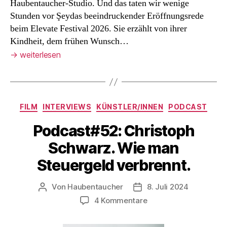
Haubentaucher-Studio. Und das taten wir wenige
Stunden vor Şeydas beeindruckender Eröffnungsrede
beim Elevate Festival 2026. Sie erzählt von ihrer
Kindheit, dem frühen Wunsch…
→
weiterlesen
Kategorien
FILM
INTERVIEWS
KÜNSTLER/INNEN
PODCAST
Podcast#52: Christoph
Schwarz. Wie man
Steuergeld verbrennt.
Von
Haubentaucher
8. Juli 2024
Beitragsautor
Veröffentlichungsdatum
zu
4 Kommentare
Podcast#52:
Christoph