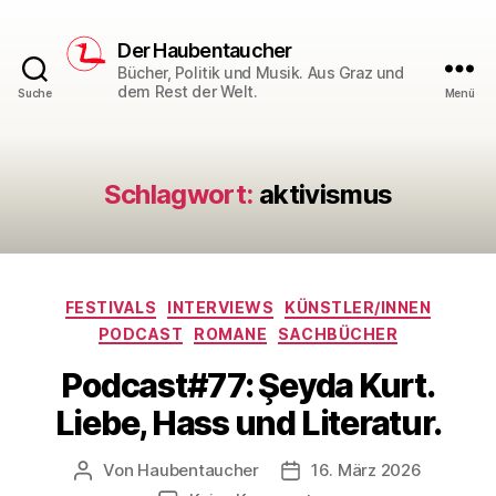
Der Haubentaucher
Bücher, Politik und Musik. Aus Graz und
dem Rest der Welt.
Suche
Menü
Schlagwort:
aktivismus
Kategorien
FESTIVALS
INTERVIEWS
KÜNSTLER/INNEN
PODCAST
ROMANE
SACHBÜCHER
Podcast#77: Şeyda Kurt.
Liebe, Hass und Literatur.
Von
Haubentaucher
16. März 2026
Beitragsautor
Veröffentlichungsdatum